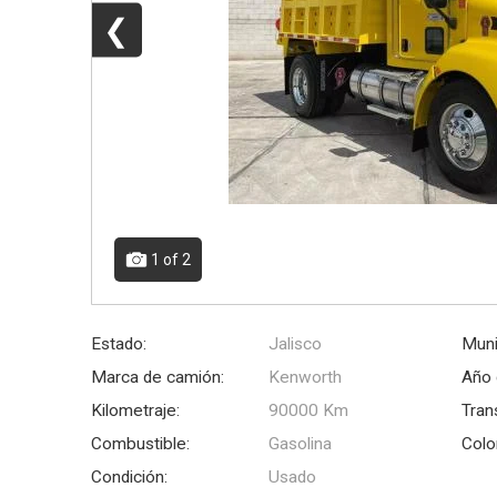
❮
1
of 2
Estado:
Jalisco
Muni
Marca de camión:
Kenworth
Año 
Kilometraje:
90000 Km
Tran
Combustible:
Gasolina
Colo
Condición:
Usado