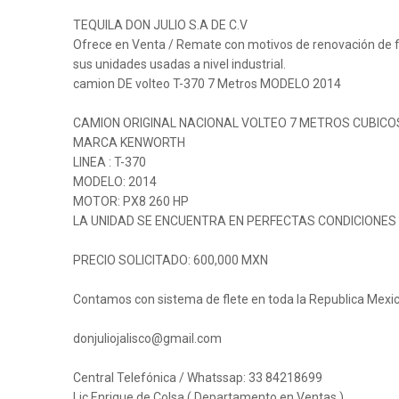
TEQUILA DON JULIO S.A DE C.V
Ofrece en Venta / Remate con motivos de renovación de f
sus unidades usadas a nivel industrial.
camion DE volteo T-370 7 Metros MODELO 2014
CAMION ORIGINAL NACIONAL VOLTEO 7 METROS CUBICO
MARCA KENWORTH
LINEA : T-370
MODELO: 2014
MOTOR: PX8 260 HP
LA UNIDAD SE ENCUENTRA EN PERFECTAS CONDICIONES
PRECIO SOLICITADO: 600,000 MXN
Contamos con sistema de flete en toda la Republica Mexi
donjuliojalisco@gmail.com
Central Telefónica / Whatssap: 33 84218699
Lic Enrique de Colsa ( Departamento en Ventas )