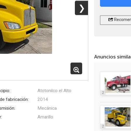
❯
Recomen
Anuncios simil
cipio:
Atotonilco el Alto
2
de fabricación:
2014
smisión:
Mecánica
r:
Amarillo
2