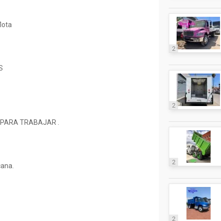
lota
2
S
2
 PARA TRABAJAR .
2
cana.
2