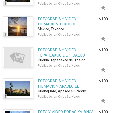
1
Publicado en
Otros Servicios
$100
FOTOGRAFIA Y VIDEO
FILMACION TEXCOCO
México, Texcoco
1
Publicado en
Otros Servicios
$100
FOTOGRAFIA Y VIDEO
TEPATLAXCO DE HIDALGO
Puebla, Tepatlaxco de Hidalgo
FOTOGRAFIA Y VIDEO
Publicado en
Otros Servicios
$100
FOTOGRAFIA Y VIDEO
FILMACION APASEO EL
Guanajuato, Apaseo el Grande
GRANDE FOTOGRAFIA Y VIDEO
1
Publicado en
Otros Servicios
$100
FOTO Y VIDEO BODAS XV AÑOS