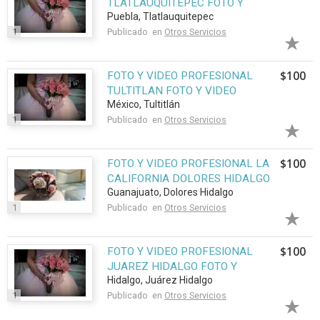
TLATLAUQUITEPEC FOTO Y
Puebla, Tlatlauquitepec
VIDEO
1
Publicado en
Otros Servicios
$100
FOTO Y VIDEO PROFESIONAL
TULTITLAN FOTO Y VIDEO
México, Tultitlán
1
Publicado en
Otros Servicios
$100
FOTO Y VIDEO PROFESIONAL LA
CALIFORNIA DOLORES HIDALGO
Guanajuato, Dolores Hidalgo
1
Publicado en
Otros Servicios
$100
FOTO Y VIDEO PROFESIONAL
JUAREZ HIDALGO FOTO Y
Hidalgo, Juárez Hidalgo
VIDEO
1
Publicado en
Otros Servicios