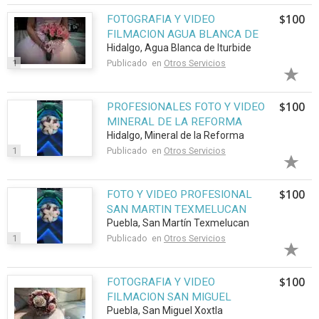
$100
FOTOGRAFIA Y VIDEO
FILMACION AGUA BLANCA DE
Hidalgo, Agua Blanca de Iturbide
ITURBIDE ẀÉE
1
Publicado en
Otros Servicios
$100
PROFESIONALES FOTO Y VIDEO
MINERAL DE LA REFORMA
Hidalgo, Mineral de la Reforma
FOTO Y VIDEO
1
Publicado en
Otros Servicios
$100
FOTO Y VIDEO PROFESIONAL
SAN MARTIN TEXMELUCAN
Puebla, San Martín Texmelucan
FOTO Y VIDEO
1
Publicado en
Otros Servicios
$100
FOTOGRAFIA Y VIDEO
FILMACION SAN MIGUEL
Puebla, San Miguel Xoxtla
XOXTLA