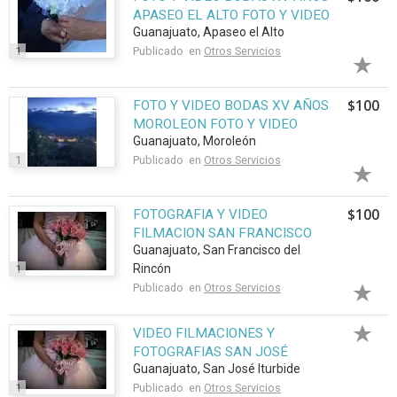
APASEO EL ALTO FOTO Y VIDEO
Guanajuato, Apaseo el Alto
1
Publicado en
Otros Servicios
$100
FOTO Y VIDEO BODAS XV AÑOS
MOROLEON FOTO Y VIDEO
Guanajuato, Moroleón
1
Publicado en
Otros Servicios
$100
FOTOGRAFIA Y VIDEO
FILMACION SAN FRANCISCO
Guanajuato, San Francisco del
DEL RINCON
Rincón
1
Publicado en
Otros Servicios
VIDEO FILMACIONES Y
FOTOGRAFIAS SAN JOSÉ
Guanajuato, San José Iturbide
ITU22²RBIDE
1
Publicado en
Otros Servicios