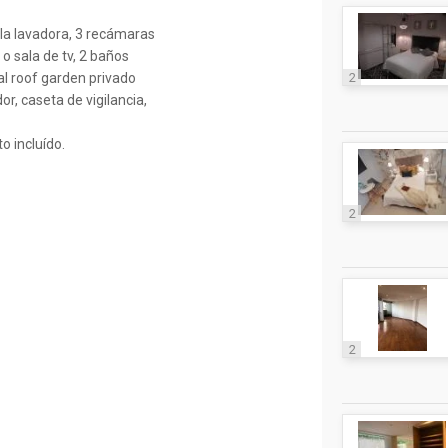
la lavadora, 3 recámaras
 o sala de tv, 2 baños
2
al roof garden privado
r, caseta de vigilancia,
 incluído.
2
2