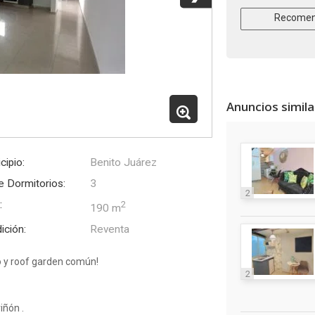
Recomen
Anuncios simil
cipio:
Benito Juárez
e Dormitorios:
3
2
:
2
190 m
ición:
Reventa
o y roof garden común!
2
iñón .