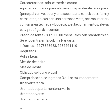
Características: sala-comedor, cocina
equipada con área para alacena independiente, área para 
(principal con vestidor y una secundaria con closet), family
completos, balcón con una hermosa vista, acceso interior 
con un área techada y bodega, 2 estacionamientos, elevado
cctv y roof garden común.
Precio de renta.- $37,000.00 mensuales con mantenimiento
Se encuentra en la colonia Narvarte.
Informes.- 5578823633, 5585761110
Requisitos:
Póliza Legal
Mes de depósito
Mes de Renta
Obligado solidario o aval
Comprobación de ingresos 3 a 1 aproximadamente.
#narvarterenta
#rentadedepartamentonarvarte
#rentanarvarte
#rentaphnarvarte