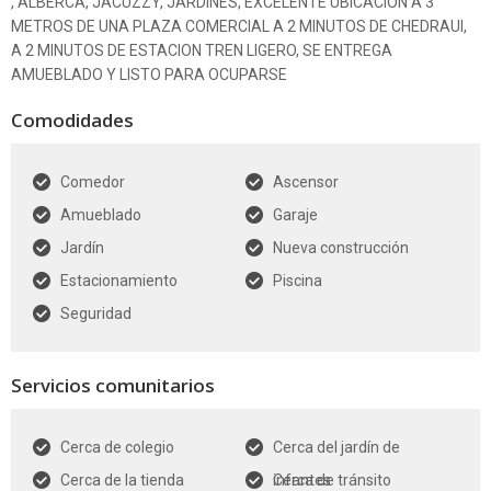
, ALBERCA, JACUZZY, JARDINES, EXCELENTE UBICACION A 3
METROS DE UNA PLAZA COMERCIAL A 2 MINUTOS DE CHEDRAUI,
A 2 MINUTOS DE ESTACION TREN LIGERO, SE ENTREGA
AMUEBLADO Y LISTO PARA OCUPARSE
Comodidades
Comedor
Ascensor
Amueblado
Garaje
Jardín
Nueva construcción
Estacionamiento
Piscina
Seguridad
Servicios comunitarios
Cerca de colegio
Cerca del jardín de
Cerca de la tienda
infantes
Cerca de tránsito