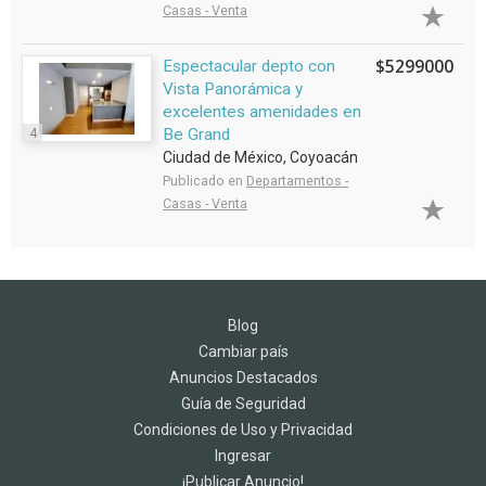
Casas - Venta
$5299000
Espectacular depto con
Vista Panorámica y
excelentes amenidades en
4
Be Grand
Ciudad de México, Coyoacán
Publicado en
Departamentos -
Casas - Venta
Blog
Cambiar país
Anuncios Destacados
Guía de Seguridad
Condiciones de Uso y Privacidad
Ingresar
¡Publicar Anuncio!