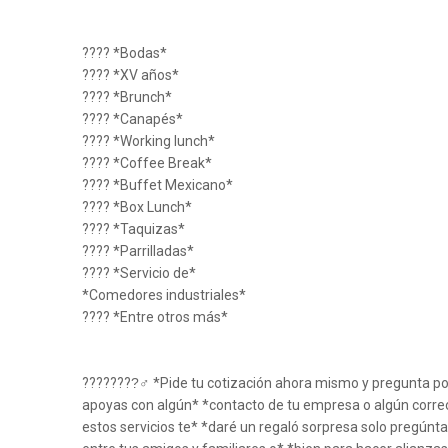
???? *Bodas*
???? *XV años*
???? *Brunch*
???? *Canapés*
???? *Working lunch*
???? *Coffee Break*
???? *Buffet Mexicano*
???? *Box Lunch*
???? *Taquizas*
???? *Parrilladas*
???? *Servicio de*
*Comedores industriales*
???? *Entre otros más*
????????‍♂ *Pide tu cotización ahora mismo y pregunta 
apoyas con algún* *contacto de tu empresa o algún correo
estos servicios te* *daré un regaló sorpresa solo pregú