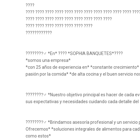
????
???? ???? ???? ???? ???? ???? ???? ???? ???? ???? ???? ???
???? ???? ???? ???? ???? ???? ???? ???? ????
???? ???? ???? ???? ???? ???? ????
????????????
????????‍♂ *En* ???? *SOPHIA BANQUETES*????
*somos una empresa*
*con 25 años de experiencia en* *constante crecimiento* 
pasión por la comida* *de alta cocina y el buen servicio no
????????‍♂ *Nuestro objetivo principal es hacer de cada 
sus expectativas y necesidades cuidando cada detalle del
????????‍♂ *Brindamos asesoría profesional y un servicio 
Ofrecemos* *soluciones integrales de alimentos para cad
como estos*