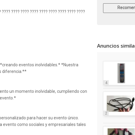
Recomen
? ???? ???? ???? ???? ???? ???? ???? ???? ????
Anuncios simil
*creando eventos inolvidables.* *Nuestra
s diferencia.**
4
evento un momento inolvidable, cumpliendo con
 evento.*
2
personalizado para hacer su evento único.
a evento como sociales y empresariales tales