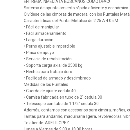
ENTREGA INMEDIATA BUSCANOS COMO DFAC!
Sistema de apuntalamiento rápido eficiente y económico.
Olvídese de las cimbras de madera, con los Puntales Metál
Características del Puntal Metálico de 2.25 A 4.05 M
• Fácil de manipular
• Fácil almacenamiento
• Larga duración
• Perno ajustable imperdible
• Placa de apoyo
• Servicio de rehabilitación
• Soporta carga axial de 2500 kg
• Hechos para trabajo duro
• Facilidad de armado y descimbrado
Medidas de los Puntales
• Cuerda de ajuste cedula 40
• Camisa fabricada en tubo de 2" cedula 30
• Telescopio con tubo de 1 1/2" cedula 30
Además, contamos con accesorios para cimbra, moños, c
llantas para andamio, maquinaria ligera, revolvedoras, vib
Te atiende: ARELI LOPEZ
Lunes a Viernes de 9:00 a 18:00 horas.