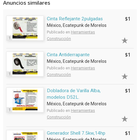
Anuncios similares
$1
Cinta Reflejante 2pulgadas
México, Ecatepunk de Morelos
Publicado en
Herramientas
1
Construcción
$1
Cinta Antiderrapante
México, Ecatepunk de Morelos
Publicado en
Herramientas
1
Construcción
$1
Dobladora de Varilla Alba,
modelos D52L.
México, Ecatepunk de Morelos
1
Publicado en
Herramientas
Construcción
$1
Generador Shell 7.5kw,14hp
México, Ecatepunk de Morelos