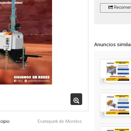
Recomen
Anuncios simil
1
1
cipio:
Ecatepunk de Morelos