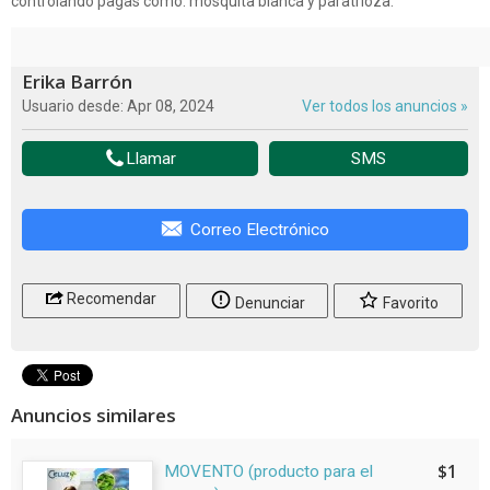
controlando pagas como: mosquita blanca y paratrioza.
Erika Barrón
Usuario desde: Apr 08, 2024
Ver todos los anuncios »
Llamar
SMS
Correo Electrónico
Recomendar
Denunciar
Favorito
Anuncios similares
$1
MOVENTO (producto para el