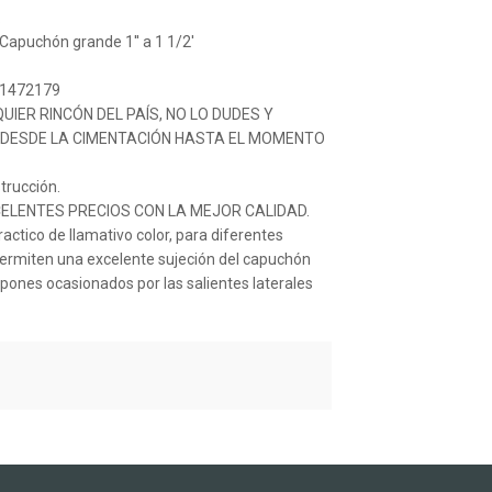
.
•Capuchón grande 1'' a 1 1/2'
11472179
ER RINCÓN DEL PAÍS, NO LO DUDES Y
A DESDE LA CIMENTACIÓN HASTA EL MOMENTO
trucción.
ELENTES PRECIOS CON LA MEJOR CALIDAD.
actico de llamativo color, para diferentes
permiten una excelente sujeción del capuchón
aspones ocasionados por las salientes laterales