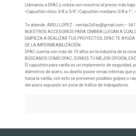
Llámanos a DFAC y cotiza con nosotros el precio más bajo
•Capuchón chico 3/8 a 3/4'',•Capuchón mediano 3/8 a 1'', 
Te atiende: ARELI LOPEZ - ventas2dfac@gmail.com – 56
NUESTROS ACCESORIOS PARA CIMBRA LLEGAN A CUALQUI
EMPIEZA A REALIZAR TUS PROYECTOS, DFAC TE AYUD
DE LA IMPERMEABILIZACIÓN.
DFAC cuenta con más de 10 años en la industria de la cons
BÚSCANOS COMO DFAC, SOMOS TU MEJOR OPCIÓN, EXC
El capuchón para varilla es un implemento de seguridad, pr
diámetros de acero, su diseño posee venas internas que 
hacia la varilla, con esto se previenen posibles golpes o r
del acero expuesto en zona de tráfico de trabajadores.