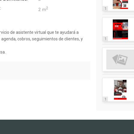
:
2
1
2 m
icio de asistente virtual que te ayudará a
1
 agenda, cobros, seguimientos de clientes, y
esa.
1