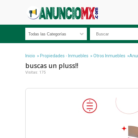
Inicio
»
Propiedades - Inmuebles
»
Otros Inmuebles
»Anun
buscas un pluss!!
Visitas: 175