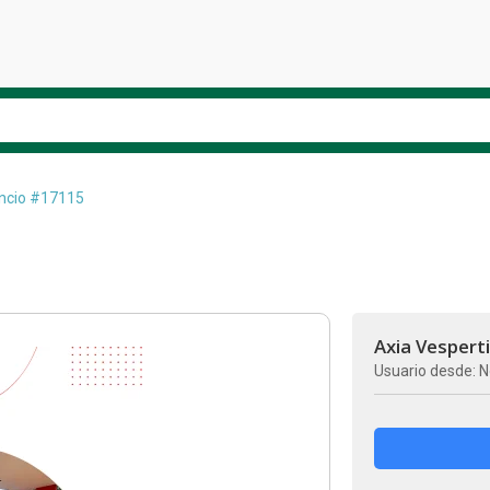
cio #17115
Axia Vespert
Usuario desde: N