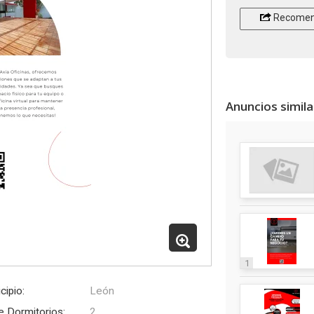
Recomen
Anuncios simil
1
cipio:
León
e Dormitorios:
2