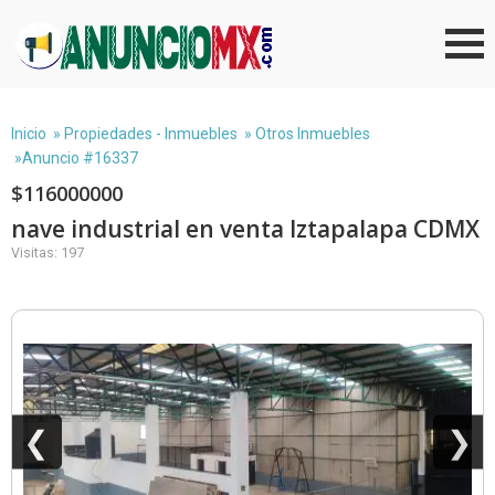
Inicio
»
Propiedades - Inmuebles
»
Otros Inmuebles
»Anuncio #16337
$116000000
nave industrial en venta Iztapalapa CDMX
Visitas: 197
❮
❯