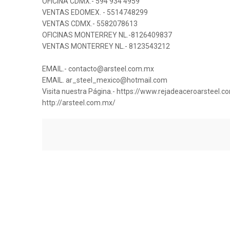
OFICINA CDMX.- 594 934 4959
VENTAS EDOMEX. - 5514748299
VENTAS CDMX.- 5582078613
OFICINAS MONTERREY NL.-8126409837
VENTAS MONTERREY NL.- 8123543212
EMAIL.- contacto@arsteel.com.mx
EMAIL. ar_steel_mexico@hotmail.com
Visita nuestra Página.- https://www.rejadeaceroarsteel.
http://arsteel.com.mx/