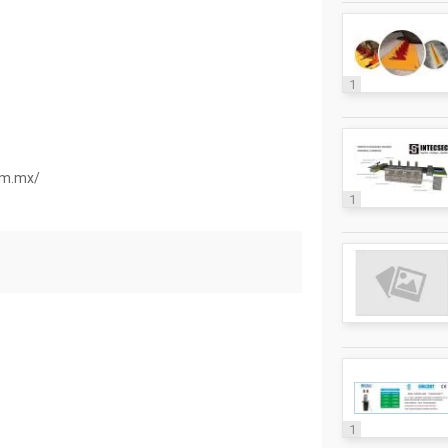
1
com.mx/
1
1