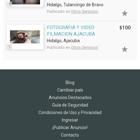
1
Hidalgo, Tulancingo de Bravo
Publicado en
Otros Servicios
$100
FOTOGRAFIA Y VIDEO
FILMACION AJACUBA
Hidalgo, Ajacuba
1
Publicado en
Otros Servicios
Blog
Cambiar país
Anuncios Destacados
Guía de Seguridad
Condiciones de Uso y Privacidad
Ingresar
¡Publicar Anuncio!
Contacto