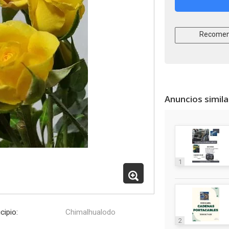
Recomen
Anuncios simil
1
cipio:
Chimalhualodo
2