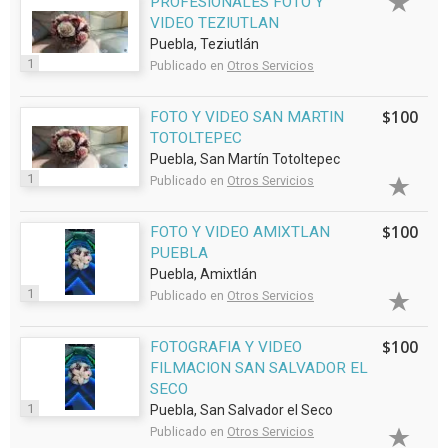
PROFESIONALES FOTO Y
VIDEO TEZIUTLAN
Puebla, Teziutlán
1
Publicado en
Otros Servicios
$100
FOTO Y VIDEO SAN MARTIN
TOTOLTEPEC
Puebla, San Martín Totoltepec
1
Publicado en
Otros Servicios
$100
FOTO Y VIDEO AMIXTLAN
PUEBLA
Puebla, Amixtlán
1
Publicado en
Otros Servicios
$100
FOTOGRAFIA Y VIDEO
FILMACION SAN SALVADOR EL
SECO
1
Puebla, San Salvador el Seco
Publicado en
Otros Servicios