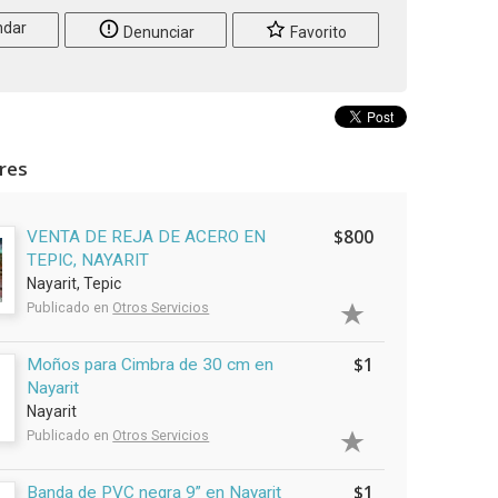
dar
Denunciar
Favorito
ares
$800
VENTA DE REJA DE ACERO EN
TEPIC, NAYARIT
Nayarit, Tepic
Publicado en
Otros Servicios
$1
Moños para Cimbra de 30 cm en
Nayarit
Nayarit
Publicado en
Otros Servicios
$1
Banda de PVC negra 9” en Nayarit