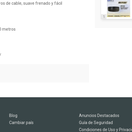
s de cable, suave frenado y fácil
1
0 metros
/
Blog
Anuncios Destacados
Cambiar país
Guía de Seguridad
Condiciones de Uso y Privac