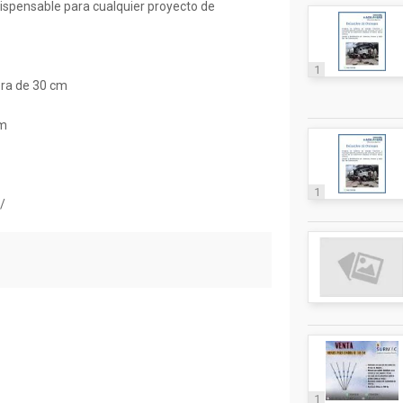
spensable para cualquier proyecto de
1
bra de 30 cm
cm
1
/
1