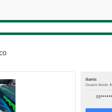
LCO
ilianis
Usuario desde: A
55*****