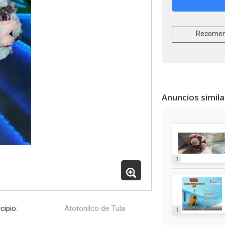
Recomen
Anuncios simil
1
cipio:
Atotonilco de Tula
1