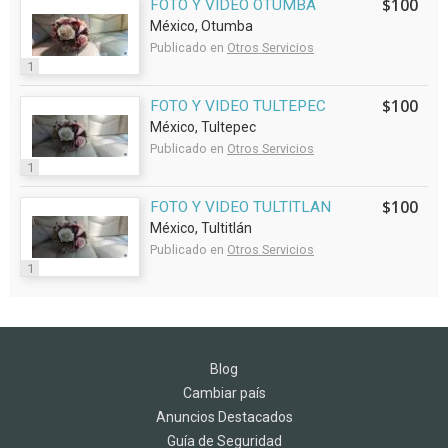
$100
FOTO Y VIDEO OTUMBA
México, Otumba
Publicado en
Otros Servicios
1
$100
FOTO Y VIDEO TULTEPEC
México, Tultepec
Publicado en
Otros Servicios
1
$100
FOTO Y VIDEO TULTITLAN
México, Tultitlán
Publicado en
Otros Servicios
1
Blog
Cambiar país
Anuncios Destacados
Guía de Seguridad