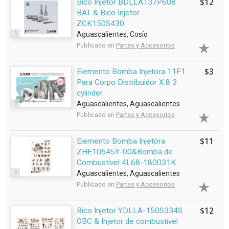
$12
Bico Injetor BDLLA137P608
BAT & Bico Injetor
ZCK150S430
1
Aguascalientes, Cosío
Publicado en
Partes y Accesorios
$3
Elemento Bomba Injetora 11F1
Para Corpo Distribuidor X.8 3
cylinder
1
Aguascalientes, Aguascalientes
Publicado en
Partes y Accesorios
$11
Elemento Bomba Injetora
ZHE10545Y-00&Bomba de
Combustível 4L68-180031K
1
Aguascalientes, Aguascalientes
Publicado en
Partes y Accesorios
$12
Bico Injetor YDLLA-150S334S
OBC & Injetor de combustível