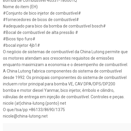
Bomba de Combustível 4G33T-180001Q
Nome do item (EH)
#Conjunto de bico injetor de combustível#
#fornecedores de bicos de combustível#
#adequado para bico da bomba de combustível bosch#
#Bocal de combustível de alta pressão #
#Bicos tipo furo#
#bocal injetor 4jb1#
O negócio de sistemas de combustível da China Lutong permite que
os motores atendam aos crescentes requisitos de emissões
enquanto maximizam a economia e o desempenho de combustível.
A China Lutong fabrica componentes do sistema de combustível
desde 1992. Os principais componentes do sistema de combustível
incluem rotor principal para bomba VE, CAV DPA/DPS/DP200
bomba e motor diesel Yanmar, bico injetor, êmbolo e cilindro,
válvulas de entrega em injeção de combustível. Controles e peças.
nicole (at)china-lutong (ponto) net
O que/tsa/pp:+86133/8690/1375
nicole@china-lutong.net