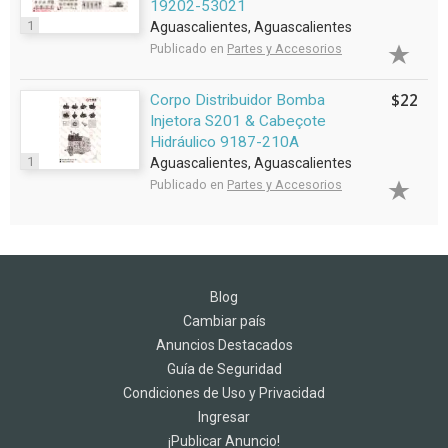
19202-53021
1
Aguascalientes, Aguascalientes
Publicado en
Partes y Accesorios
$22
Corpo Distribuidor Bomba
Injetora S201 & Cabeçote
Hidráulico 9187-210A
1
Aguascalientes, Aguascalientes
Publicado en
Partes y Accesorios
Blog
Cambiar país
Anuncios Destacados
Guía de Seguridad
Condiciones de Uso y Privacidad
Ingresar
¡Publicar Anuncio!