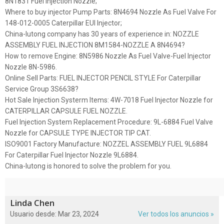
8N1831 Fuel Injection Nozzle;
Where to buy injector Pump Parts: 8N4694 Nozzle As Fuel Valve For
148-012-0005 Caterpillar EUI Injector;
China-lutong company has 30 years of experience in: NOZZLE
ASSEMBLY FUEL INJECTION 8M1584-NOZZLE A 8N4694?
How to remove Engine: 8N5986 Nozzle As Fuel Valve-Fuel Injector
Nozzle 8N-5986.
Online Sell Parts: FUEL INJECTOR PENCIL STYLE For Caterpillar
Service Group 3S6638?
Hot Sale Injection Systerm Items: 4W-7018 Fuel Injector Nozzle for
CATERPILLAR CAPSULE FUEL NOZZLE.
Fuel Injection System Replacement Procedure: 9L-6884 Fuel Valve
Nozzle for CAPSULE TYPE INJECTOR TIP CAT.
ISO9001 Factory Manufacture: NOZZEL ASSEMBLY FUEL 9L6884
For Caterpillar Fuel Injector Nozzle 9L6884.
China-lutong is honored to solve the problem for you.
Linda Chen
Usuario desde: Mar 23, 2024
Ver todos los anuncios »