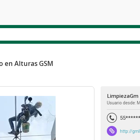
o en Alturas GSM
LimpiezaGm
Usuario desde: 
55*****
http://gm