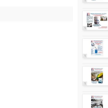
1
1
1
1