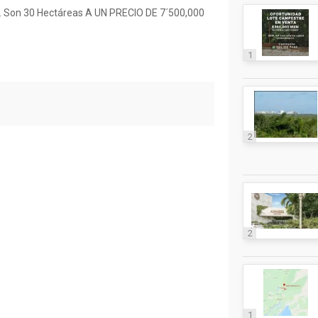
 Son 30 Hectáreas A UN PRECIO DE 7´500,000
1
2
2
1