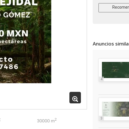
Recomen
Anuncios simil
4
3
:
2
30000 m